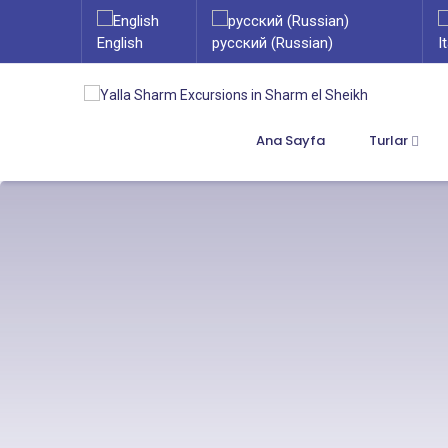
English
русский (Russian)
I
Ana Sayfa
Turlar