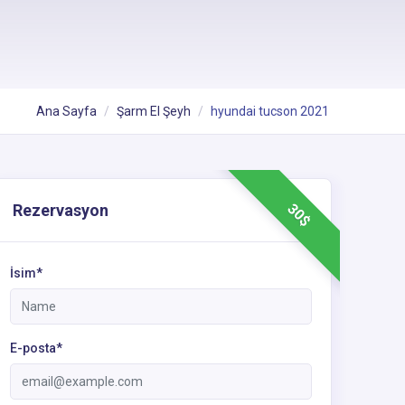
Ana Sayfa
Şarm El Şeyh
hyundai tucson 2021
30$
Rezervasyon
İsim*
E-posta*