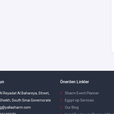
şın
Önerilen Linkler
 Al Reyadat Al Bahareya, Street,
Sharm Event Planner
Shiekh, South Sinai Governorate
Egypt vip Services
g@yallasharm.com
Our Blog