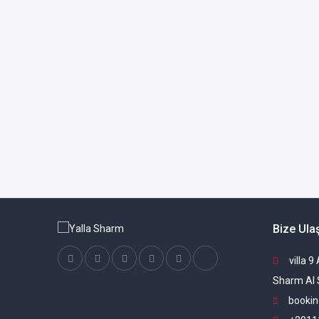
Bize Ula
villa 9
Sharm Al 
bookin