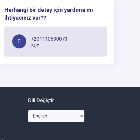
Herhangi bir detay için yardıma mı
ihtiyacınız var??
+201110630073
24/7
Dili Değiştir