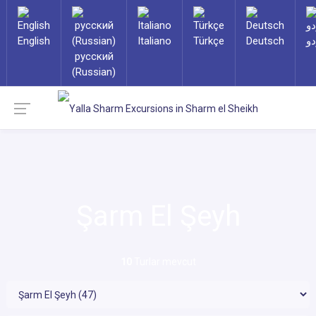
English
Italiano
Türkçe
Deutsch
دو
русский
(Russian)
Şarm El Şeyh
10
Turlar mevcut