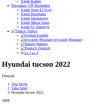
İçinde Kahire
Havaalanı VIP Hizmetleri
İçinde Şarm El Şeyh
İçinde Hurghada
İçinde İskenderiye
İçinde Marsa Alam
İçinde El-Alameyn
Türkçe
English
русский (Russian)
Italiano
Deutsch
اردو
Hyundai tucson 2022
Detaylar
Ana Sayfa
Taba Şehri
Hyundai tucson 2022
300$