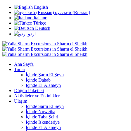
English
русский (Russian)
Italiano
Türkçe
Deutsch
اردو
Ana Sayfa
Turlar
İçinde Şarm El Şeyh
İçinde Dahab
İçinde El-Alameyn
Düğün Paketleri
Aktiviteler ve Etkinlikler
Ulaşım
İçinde Şarm El Şeyh
İçinde Nuweiba
İçinde Taba Şehri
İçinde İskenderiye
İçinde El-Alameyn