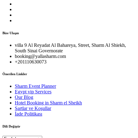
Bize Ulaşın
villa 9 Al Reyadat Al Bahareya, Street, Sharm Al Shiekh,
South Sinai Governorate
booking@yallasharm.com
+201110630073
Önerilen Linkler
Sharm Event Planner
Egypt vip Services
Our Blog
Hotel Booking in Sharm el Sheikh
Şartlar ve Koşullar
İade Politikası
Dili Değiştir