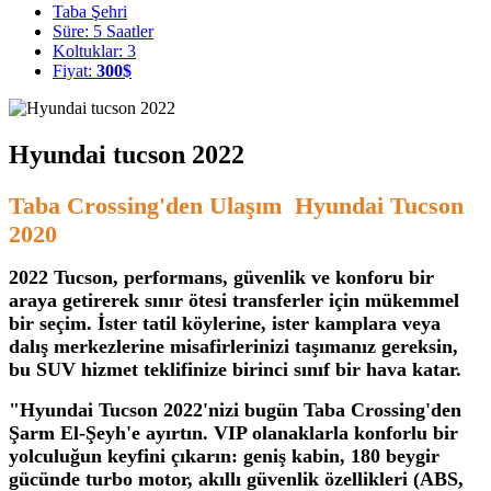
Taba Şehri
Süre: 5 Saatler
Koltuklar: 3
Fiyat:
300$
Hyundai tucson 2022
Taba Crossing'den Ulaşım Hyundai Tucson
2020
2022 Tucson, performans, güvenlik ve konforu bir
araya getirerek sınır ötesi transferler için mükemmel
bir seçim. İster tatil köylerine, ister kamplara veya
dalış merkezlerine misafirlerinizi taşımanız gereksin,
bu SUV hizmet teklifinize birinci sınıf bir hava katar.
"Hyundai Tucson 2022'nizi bugün Taba Crossing'den
Şarm El-Şeyh'e ayırtın. VIP olanaklarla konforlu bir
yolculuğun keyfini çıkarın: geniş kabin, 180 beygir
gücünde turbo motor, akıllı güvenlik özellikleri (ABS,