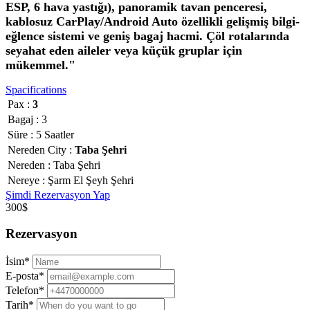
ESP, 6 hava yastığı), panoramik tavan penceresi,
kablosuz CarPlay/Android Auto özellikli gelişmiş bilgi-
eğlence sistemi ve geniş bagaj hacmi. Çöl rotalarında
seyahat eden aileler veya küçük gruplar için
mükemmel."
Spacifications
Pax :
3
Bagaj :
3
Süre :
5 Saatler
Nereden City :
Taba Şehri
Nereden :
Taba Şehri
Nereye :
Şarm El Şeyh Şehri
Şimdi Rezervasyon Yap
300$
Rezervasyon
İsim*
E-posta*
Telefon*
Tarih*