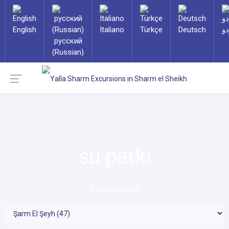
English
Italiano
Türkçe
Deutsch
دو
русский
(Russian)
su parkı
1
Turlar mevcut