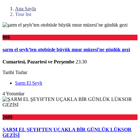
Ana Sayfa
Tour list
90$
şarm el şeyh’ten otobüsle büyük mısır müzesi’ne günlük gezi
Cumartesi, Pazartesi ve Perşembe
23:30
Tarihi Turlar
Şarm El Şeyh
4 Yorumlar
260$
ŞARM EL ŞEYH'TEN UÇAKLA BİR GÜNLÜK LÜKSOR
GEZİSİ