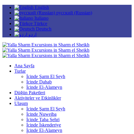
English
русский (Russian)
Italiano
Türkçe
Deutsch
اردو
Ana Sayfa
Turlar
İçinde Şarm El Şeyh
İçinde Dahab
İçinde El-Alameyn
Düğün Paketleri
Aktiviteler ve Etkinlikler
Ulaşım
İçinde Şarm El Şeyh
İçinde Nuweiba
İçinde Taba Şehri
İçinde İskenderiye
İçinde El-Alameyn