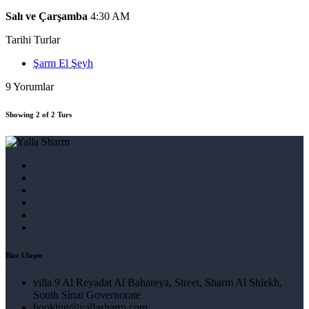
Salı ve Çarşamba
4:30 AM
Tarihi Turlar
Şarm El Şeyh
9 Yorumlar
Showing 2 of 2 Turs
Bize Ulaşın
villa 9 Al Reyadat Al Bahareya, Street, Sharm Al Shiekh,
South Sinai Governorate
booking@yallasharm.com