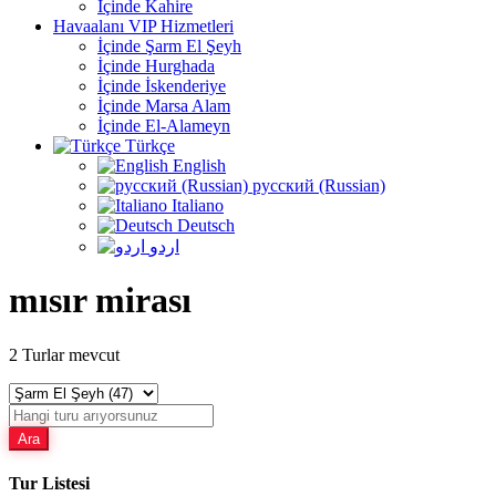
İçinde Kahire
Havaalanı VIP Hizmetleri
İçinde Şarm El Şeyh
İçinde Hurghada
İçinde İskenderiye
İçinde Marsa Alam
İçinde El-Alameyn
Türkçe
English
русский (Russian)
Italiano
Deutsch
اردو
mısır mirası
2
Turlar mevcut
Ara
Tur Listesi