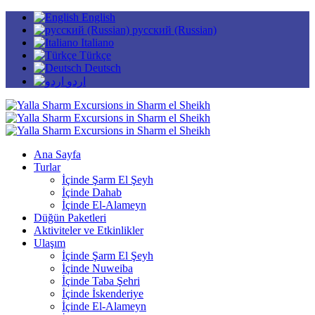
English
русский (Russian)
Italiano
Türkçe
Deutsch
اردو
Ana Sayfa
Turlar
İçinde Şarm El Şeyh
İçinde Dahab
İçinde El-Alameyn
Düğün Paketleri
Aktiviteler ve Etkinlikler
Ulaşım
İçinde Şarm El Şeyh
İçinde Nuweiba
İçinde Taba Şehri
İçinde İskenderiye
İçinde El-Alameyn