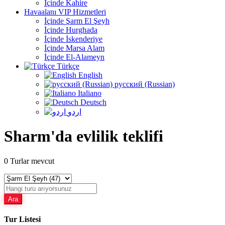
İçinde Kahire
Havaalanı VIP Hizmetleri
İçinde Şarm El Şeyh
İçinde Hurghada
İçinde İskenderiye
İçinde Marsa Alam
İçinde El-Alameyn
Türkçe
English
русский (Russian)
Italiano
Deutsch
اردو
Sharm'da evlilik teklifi
0
Turlar mevcut
Ara
Tur Listesi