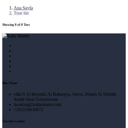
Ana Sayfa
Tour list
Showing 0 of 0 Turs
Bize Ulaşın
villa 9 Al Reyadat Al Bahareya, Street, Sharm Al Shiekh,
South Sinai Governorate
booking@yallasharm.com
+201110630073
Önerilen Linkler