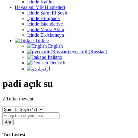
İçinde Kahire
Havaalanı VIP Hizmetleri
İçinde Şarm El Şeyh
İçinde Hurghada
İçinde İskenderiye
İçinde Marsa Alam
İçinde El-Alameyn
Türkçe
English
русский (Russian)
Italiano
Deutsch
اردو
padi açık su
2
Turlar mevcut
Ara
Tur Listesi