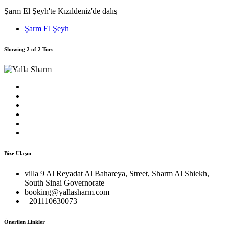
Şarm El Şeyh'te Kızıldeniz'de dalış
Şarm El Şeyh
Showing 2 of 2 Turs
Bize Ulaşın
villa 9 Al Reyadat Al Bahareya, Street, Sharm Al Shiekh,
South Sinai Governorate
booking@yallasharm.com
+201110630073
Önerilen Linkler