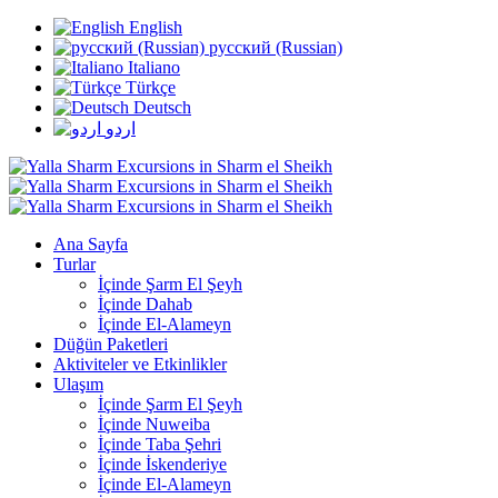
English
русский (Russian)
Italiano
Türkçe
Deutsch
اردو
Ana Sayfa
Turlar
İçinde Şarm El Şeyh
İçinde Dahab
İçinde El-Alameyn
Düğün Paketleri
Aktiviteler ve Etkinlikler
Ulaşım
İçinde Şarm El Şeyh
İçinde Nuweiba
İçinde Taba Şehri
İçinde İskenderiye
İçinde El-Alameyn