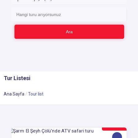
Ara
Tur Listesi
Ana Sayfa
Tour list
12$