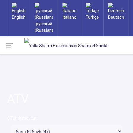
English
Italiano
Türkçe
Deutsch
русский
(Russian)
ATV
6
Turlar mevcut