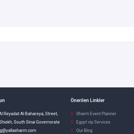
şın
Önerilen Linkler
 Al Reyadat Al Bahareya, Street,
Sharm Event Planner
Shiekh, South Sinai Governorate
Egypt vip Services
g@yallasharm.com
Our Blog