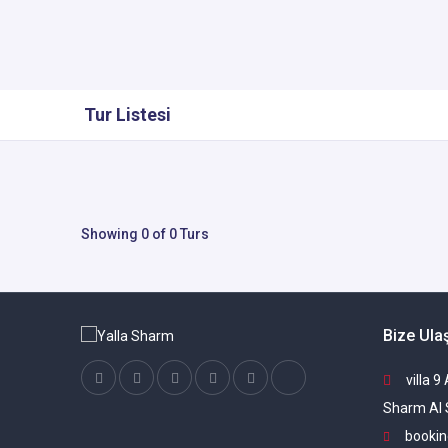
Tur Listesi
Showing 0 of 0 Turs
Bize Ula
villa 9
Sharm Al 
bookin