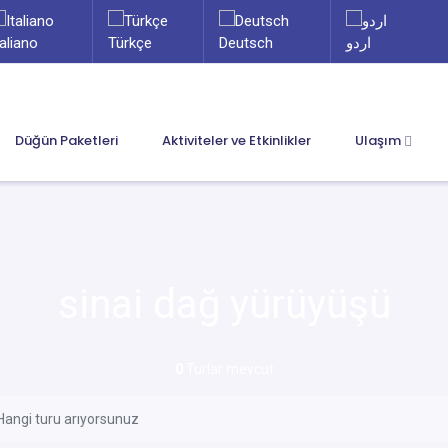
taliano
Türkçe
Deutsch
اردو
Düğün Paketleri
Aktiviteler ve Etkinlikler
Ulaşım
sinai dağ yürüyüşü
0
Turlar mevcut