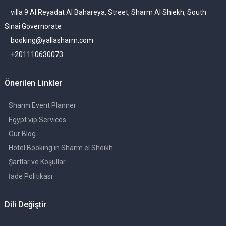
villa 9 Al Reyadat Al Bahareya, Street, Sharm Al Shiekh, South
Sinai Governorate
booking@yallasharm.com
+201110630073
Önerilen Linkler
Sharm Event Planner
Egypt vip Services
Our Blog
Hotel Booking in Sharm el Sheikh
Şartlar ve Koşullar
İade Politikası
Dili Değiştir