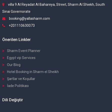
villa 9 Al Reyadat Al Bahareya, Street, Sharm Al Shiekh, South
Sinai Governorate
booking@yallasharm.com
+201110630073
Önerilen Linkler
Sharm Event Planner
Egypt vip Services
Our Blog
Hotel Booking in Sharm el Sheikh
Şartlar ve Koşullar
İade Politikası
Dili Değiştir