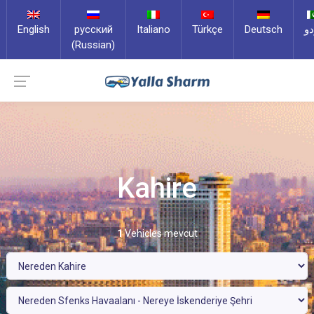
English
русский
Italiano
Türkçe
Deutsch
دو
(Russian)
Kahire
1
Vehicles mevcut