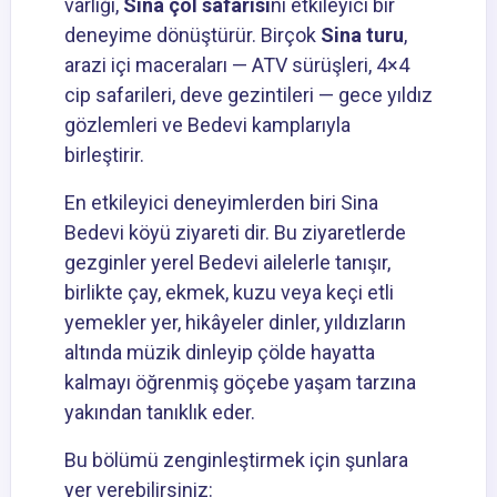
varlığı,
Sina çöl safarisi
ni etkileyici bir
deneyime dönüştürür. Birçok
Sina turu
,
arazi içi maceraları — ATV sürüşleri, 4×4
cip safarileri, deve gezintileri — gece yıldız
gözlemleri ve Bedevi kamplarıyla
birleştirir.
En etkileyici deneyimlerden biri
Sina
Bedevi köyü ziyareti
dir. Bu ziyaretlerde
gezginler yerel Bedevi ailelerle tanışır,
birlikte çay, ekmek, kuzu veya keçi etli
yemekler yer, hikâyeler dinler, yıldızların
altında müzik dinleyip çölde hayatta
kalmayı öğrenmiş göçebe yaşam tarzına
yakından tanıklık eder.
Bu bölümü zenginleştirmek için şunlara
yer verebilirsiniz: