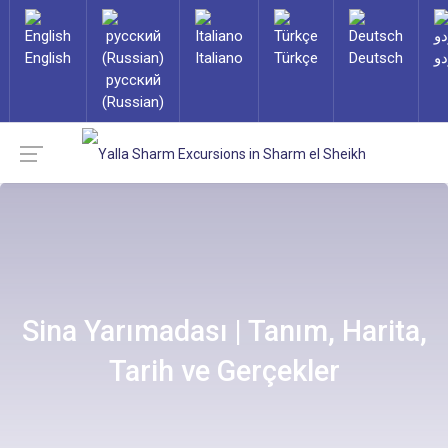
English
Italiano
Türkçe
Deutsch
دو
русский
(Russian)
Sina Yarımadası | Tanım, Harita,
Tarih ve Gerçekler