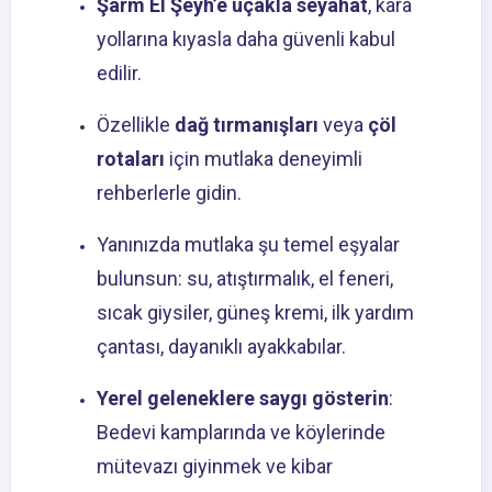
Şarm El Şeyh’e uçakla seyahat
, kara
yollarına kıyasla daha güvenli kabul
edilir.
Özellikle
dağ tırmanışları
veya
çöl
rotaları
için mutlaka deneyimli
rehberlerle gidin.
Yanınızda mutlaka şu temel eşyalar
bulunsun: su, atıştırmalık, el feneri,
sıcak giysiler, güneş kremi, ilk yardım
çantası, dayanıklı ayakkabılar.
Yerel geleneklere saygı gösterin
:
Bedevi kamplarında ve köylerinde
mütevazı giyinmek ve kibar