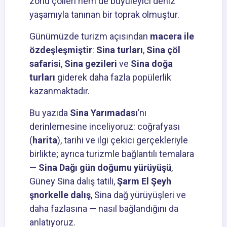
zorlu çölleri hem de büyüleyici deniz
yaşamıyla tanınan bir toprak olmuştur.
Günümüzde turizm açısından
macera ile
özdeşleşmiştir
:
Sina turları
,
Sina çöl
safarisi
,
Sina gezileri
ve
Sina doğa
turları
giderek daha fazla popülerlik
kazanmaktadır.
Bu yazıda
Sina Yarımadası
’nı
derinlemesine inceliyoruz: coğrafyası
(
harita
), tarihi ve ilgi çekici gerçekleriyle
birlikte; ayrıca turizmle bağlantılı temalara
—
Sina Dağı gün doğumu yürüyüşü
,
Güney Sina dalış tatili,
Şarm El Şeyh
şnorkelle dalış
, Sina dağ yürüyüşleri ve
daha fazlasına — nasıl bağlandığını da
anlatıyoruz.