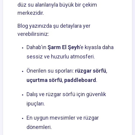
düz su alanlarıyla büyük bir çekim
merkezidir.
Blog yazınızda şu detaylara yer
verebilirsiniz:
Dahab’ın
Şarm El Şeyh
’e kıyasla daha
sessiz ve huzurlu atmosferi.
Önerilen su sporları:
rüzgar sörfü
,
uçurtma sörfü
,
paddleboard
.
Dalış ve rüzgar sörfü için güvenlik
ipuçları.
En uygun mevsimler ve rüzgar
dönemleri.