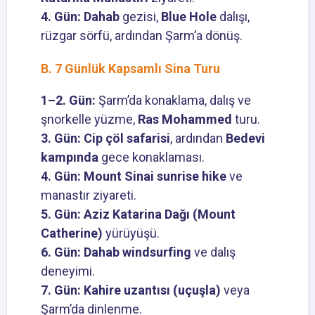
4. Gün:
Dahab
gezisi,
Blue Hole
dalışı,
rüzgar sörfü, ardından Şarm’a dönüş.
B. 7 Günlük Kapsamlı Sina Turu
1–2. Gün:
Şarm’da konaklama, dalış ve
şnorkelle yüzme,
Ras Mohammed
turu.
3. Gün:
Cip çöl safarisi
, ardından
Bedevi
kampında
gece konaklaması.
4. Gün:
Mount Sinai sunrise hike
ve
manastır ziyareti.
5. Gün:
Aziz Katarina Dağı (Mount
Catherine)
yürüyüşü.
6. Gün:
Dahab windsurfing
ve dalış
deneyimi.
7. Gün:
Kahire uzantısı (uçuşla)
veya
Şarm’da dinlenme.