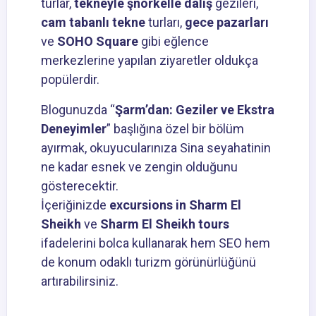
turlar,
tekneyle şnorkelle dalış
gezileri,
cam tabanlı tekne
turları,
gece pazarları
ve
SOHO Square
gibi eğlence
merkezlerine yapılan ziyaretler oldukça
popülerdir.
Blogunuzda “
Şarm’dan: Geziler ve Ekstra
Deneyimler
” başlığına özel bir bölüm
ayırmak, okuyucularınıza Sina seyahatinin
ne kadar esnek ve zengin olduğunu
gösterecektir.
İçeriğinizde
excursions in Sharm El
Sheikh
ve
Sharm El Sheikh tours
ifadelerini bolca kullanarak hem SEO hem
de konum odaklı turizm görünürlüğünü
artırabilirsiniz.