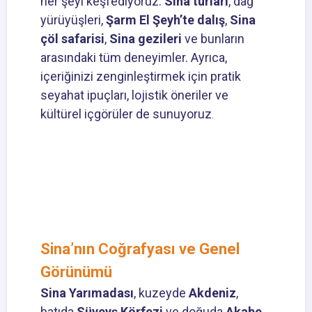
her şeyi keşfediyoruz:
Sina turları
, dağ
yürüyüşleri,
Şarm El Şeyh’te dalış
,
Sina
çöl safarisi
,
Sina gezileri
ve bunların
arasındaki tüm deneyimler. Ayrıca,
içeriğinizi zenginleştirmek için pratik
seyahat ipuçları, lojistik öneriler ve
kültürel içgörüler de sunuyoruz
.
Sina’nın Coğrafyası ve Genel
Görünümü
Sina Yarımadası
, kuzeyde
Akdeniz
,
batıda
Süveyş Körfezi
ve doğuda
Akabe