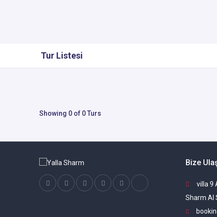
Tur Listesi
Showing 0 of 0 Turs
Bize Ula
villa 9
Sharm Al 
bookin