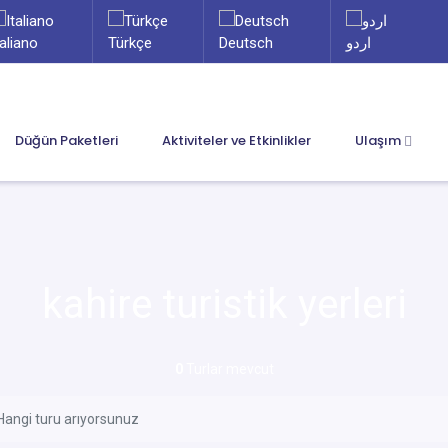
taliano
Türkçe
Deutsch
اردو
Düğün Paketleri
Aktiviteler ve Etkinlikler
Ulaşım
kahire turistik yerleri
0
Turlar mevcut