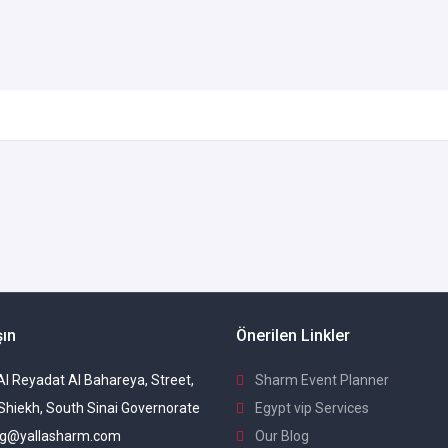
şın
Önerilen Linkler
 Al Reyadat Al Bahareya, Street,
Sharm Event Planner
Shiekh, South Sinai Governorate
Egypt vip Services
g@yallasharm.com
Our Blog